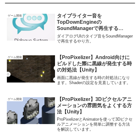
タイプライター音を
ゲーム開発
TopDownEngineの
SoundManagerで再生する
【Dialogue System for Unity】
ダイアログUIのタイプ音をSoundManager
で再生するやり方。
【ProPixelizer】Android向けに
ゲーム開発
ビルドした際に黒線が発生する時
の対処法【Unity】
画面に黒線が発生する時の対処法になり
ます。Shaderの設定を見直しています。
【ProPixelizer】3Dピクセルアニ
ゲーム開発
メーションの雰囲気をよくする方
法【Unity】
ProPixelizerとAnimatorを使って3Dピクセ
ルアニメーションを簡単に調整する方法
を解説しています。