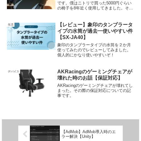
です。僕はニトリで買った5000円ぐらい
の椅子を8年近く使用してきました。その
後に買った、初めてのゲーミングチェア
がWolfになります。
【レビュー】象印のタンブラータ
生活
イプの水筒が過去一使いやすい件
【SX-JA40】
象印のタンブラータイプの水筒を２か月
使ってみたのでレビューしてみました。
個人的にかなり使いやすいぞ！
AKRacingのゲーミングチェアが
デバイス
壊れた時のお話【保証対応】
AKRacingのゲーミングチェアが壊れてし
まった。その際の保証対応についての記
事です。
【AdMob】AdMob導入時のエ
ラー解決【Unity】