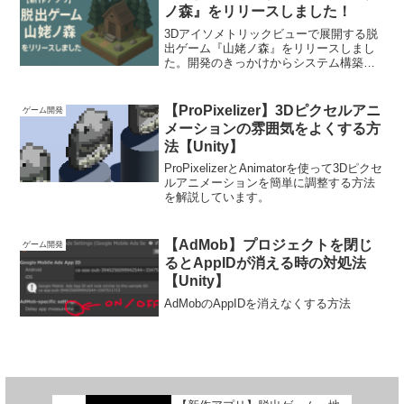
ノ森』をリリースしました！
3Dアイソメトリックビューで展開する脱
出ゲーム『山姥ノ森』をリリースしまし
た。開発のきっかけからシステム構築、
ChatGPTやAddressablesの活用まで、制
作の裏側を詳しく紹介しています。
【ProPixelizer】3Dピクセルアニ
ゲーム開発
メーションの雰囲気をよくする方
法【Unity】
ProPixelizerとAnimatorを使って3Dピクセ
ルアニメーションを簡単に調整する方法
を解説しています。
【AdMob】プロジェクトを閉じ
ゲーム開発
るとAppIDが消える時の対処法
【Unity】
AdMobのAppIDを消えなくする方法