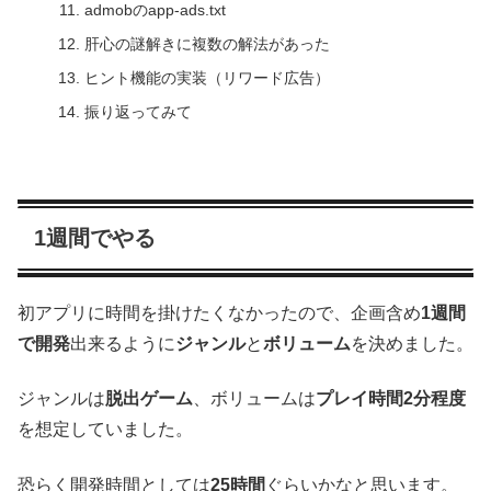
admobのapp-ads.txt
肝心の謎解きに複数の解法があった
ヒント機能の実装（リワード広告）
振り返ってみて
1週間でやる
初アプリに時間を掛けたくなかったので、企画含め
1週間
で開発
出来るように
ジャンル
と
ボリューム
を決めました。
ジャンルは
脱出ゲーム
、ボリュームは
プレイ時間2分程度
を想定していました。
恐らく開発時間としては
25時間
ぐらいかなと思います。