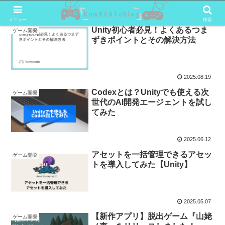
メニュー
検索
Unity初心者必見！よくあるつま
ゲーム開発
ずきポイントとその解決方法
2025.08.19
Codexとは？Unityでも使える次
ゲーム開発
世代のAI開発エージェントを試し
てみた
2025.06.12
アセットを一括管理できるアセッ
ゲーム開発
トを導入してみた【Unity】
2025.05.07
【新作アプリ】脱出ゲーム『山姥
ゲーム開発