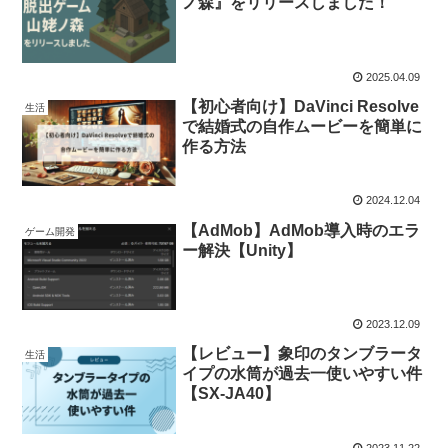
ノ森』をリリースしました！
2025.04.09
【初心者向け】DaVinci Resolve
生活
で結婚式の自作ムービーを簡単に
作る方法
2024.12.04
【AdMob】AdMob導入時のエラ
ゲーム開発
ー解決【Unity】
2023.12.09
【レビュー】象印のタンブラータ
生活
イプの水筒が過去一使いやすい件
【SX-JA40】
2023.11.22